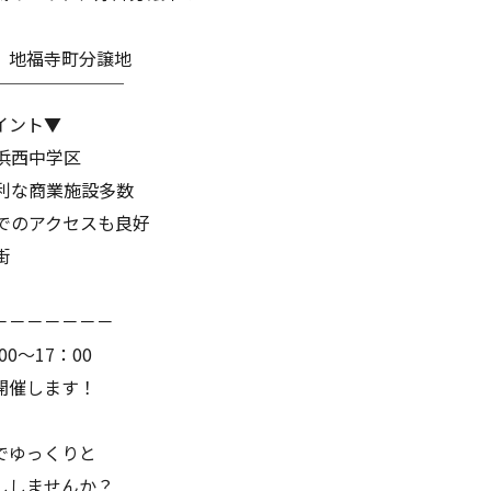
、地福寺町分譲地
￣￣￣￣￣￣￣￣
イント▼
浜西中学区
利な商業施設多数
でのアクセスも良好
街
－－－－－－－
00～17：00
開催します！
でゆっくりと
ししませんか？