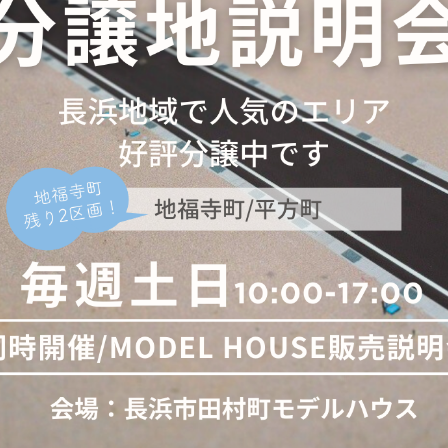
の
検
索
を
ト
グ
ル