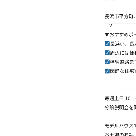
長浜市平方町
￣V￣￣￣￣
▼おすすめポ
長浜小、長
周辺には便
幹線道路ま
閑静な住宅
－－－－－－
毎週土日 10：
分譲説明会を
モデルハウス
お土地のお話