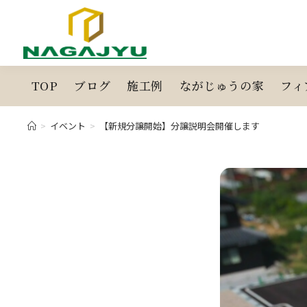
コ
ン
テ
ン
ツ
TOP
ブログ
施工例
ながじゅうの家
フィ
へ
ス
>
イベント
>
【新規分譲開始】分譲説明会開催します
キ
ッ
プ