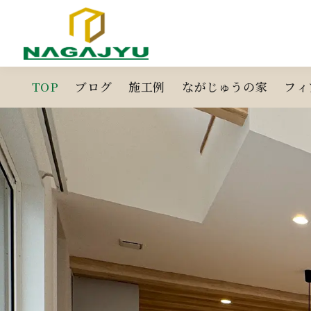
コ
ン
テ
ン
ツ
TOP
ブログ
施工例
ながじゅうの家
フィ
へ
ス
キ
ッ
プ