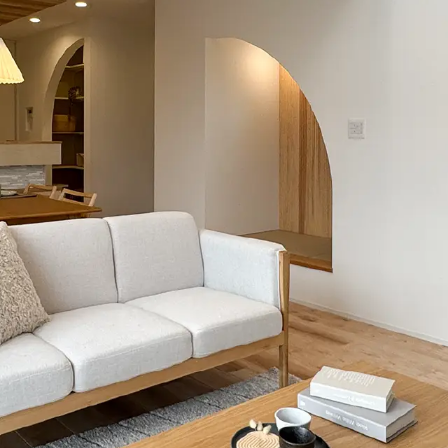
の
検
索
を
ト
グ
ル