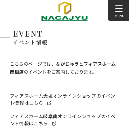
コ
ン
MENU
テ
ン
EVENT
ツ
へ
イベント情報
ス
キ
こちらのページでは、
ながじゅう
と
フィアスホーム
ッ
プ
彦根店
のイベントをご案内しております。
フィアスホーム
大垣
オンラインショップのイベン
ト情報はこちら
フィアスホーム
岐阜南
オンラインショップのイベ
ント情報はこちら