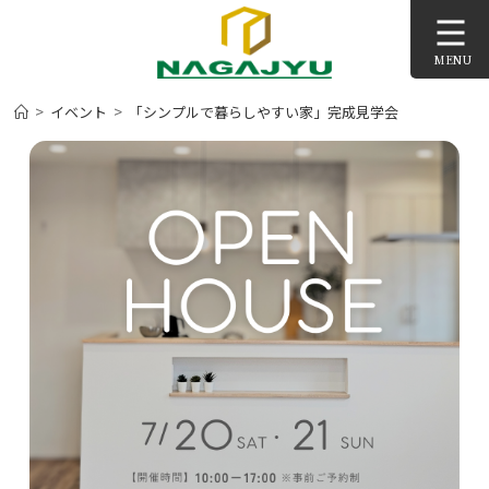
コ
ン
MENU
テ
ン
>
>
イベント
「シンプルで暮らしやすい家」完成見学会
ツ
へ
ス
キ
ッ
プ