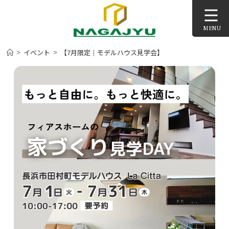
コ
ン
MENU
テ
ン
>
>
イベント
【7月限定│モデルハウス見学会】
ツ
へ
ス
キ
ッ
プ