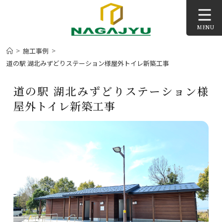
コ
ン
MENU
テ
ン
>
>
施工事例
ツ
道の駅 湖北みずどりステーション様屋外トイレ新築工事
へ
ス
道の駅 湖北みずどりステーション様
キ
屋外トイレ新築工事
ッ
プ