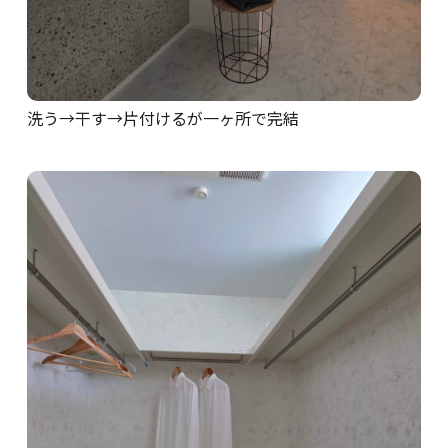
洗う→干す→片付けるが一ヶ所で完結