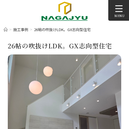
コ
ン
MENU
テ
ン
>
>
施工事例
26帖の吹抜けLDK。GX志向型住宅
ツ
へ
26帖の吹抜けLDK。GX志向型住宅
ス
キ
ッ
プ