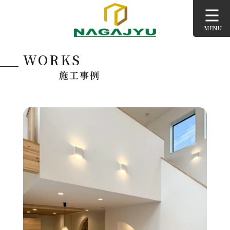
コ
ン
MENU
テ
ン
WORKS
ツ
へ
施工事例
ス
キ
ッ
プ