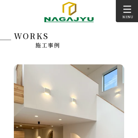
コ
ン
MENU
テ
ン
WORKS
ツ
へ
施工事例
ス
キ
ッ
プ