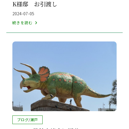
K様邸 お引渡し
カ
テ
投
2024-07-05
ゴ
稿
K
続きを読む
リ
公
様
ー:
開
邸
日:
お
引
渡
し
投
ブログ
/
瀬戸
稿