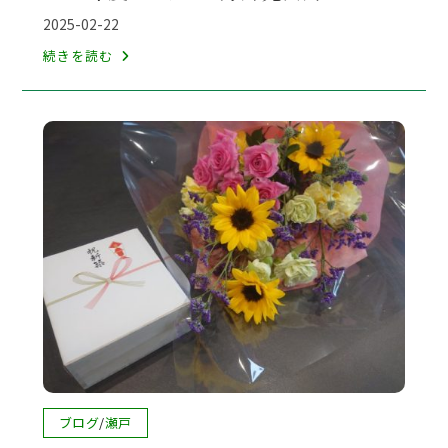
テ
投
2025-02-22
ゴ
稿
2025
続きを読む
リ
公
年
ー:
開
度
日:
ﾌ
ｨ
ｱ
ｽ
ﾎ
ｰ
ﾑ
方
針
発
表
会
投
ブログ
/
瀬戸
稿