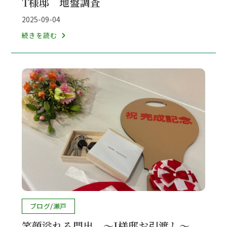
T様邸 地盤調査
カ
テ
投
2025-09-04
ゴ
稿
T
続きを読む
リ
公
様
ー:
開
邸
日:
地
盤
調
査
投
ブログ
/
瀬戸
稿
笑顔溢れる門出 ～J様邸お引渡し～