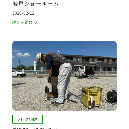
岐阜ショールーム
カ
テ
投
2026-02-12
ゴ
稿
岐
続きを読む
リ
公
阜
ー:
開
シ
日:
ョ
ー
ル
ー
ム
投
ブログ
/
瀬戸
稿