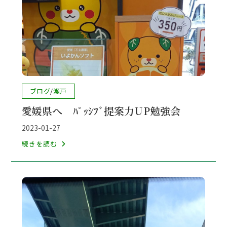
ﾙ
ｰ
ﾑ
へ
投
ブログ
/
瀬戸
稿
愛媛県へ ﾊﾟｯｼﾌﾞ提案力UP勉強会
カ
テ
投
2023-01-27
ゴ
稿
愛
続きを読む
リ
公
媛
ー:
開
県
日:
へ
ﾊﾟ
ｯ
ｼ