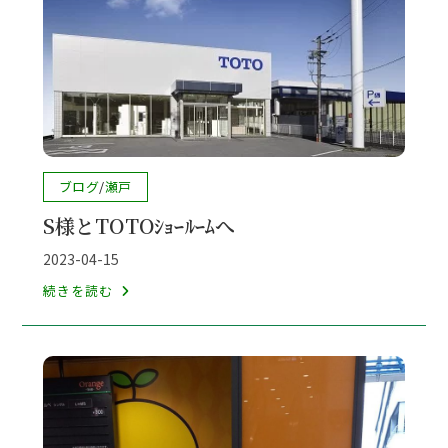
ﾙ
ｰ
ﾑ
へ
投
ブログ
/
瀬戸
稿
S様とTOTOｼｮｰﾙｰﾑへ
カ
テ
投
2023-04-15
ゴ
稿
S
続きを読む
リ
公
様
ー:
開
と
日:
TOTO
ｼ
ｮ
ｰ