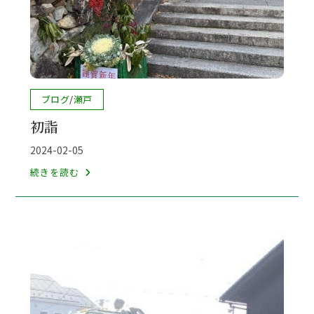
投
ブログ
/
瀬戸
稿
初詣
カ
テ
投
2024-02-05
ゴ
稿
初
続きを読む
リ
公
詣
ー:
開
日: