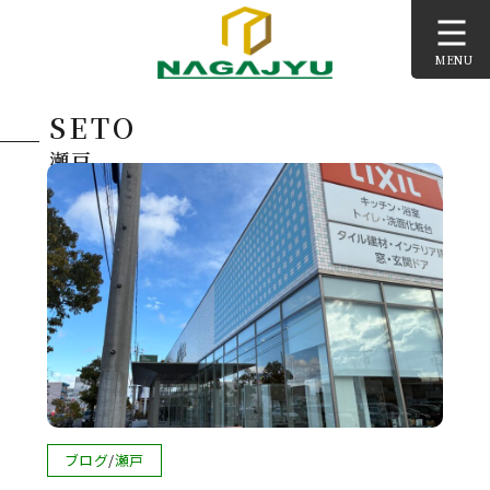
コ
ン
MENU
テ
ン
SETO
ツ
へ
瀬戸
ス
キ
ッ
プ
投
ブログ
/
瀬戸
稿