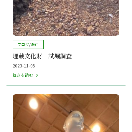
投
ブログ
/
瀬戸
稿
埋蔵文化財 試堀調査
カ
テ
投
2023-11-05
ゴ
稿
埋
続きを読む
リ
公
蔵
ー:
開
文
日:
化
財
試
堀
調