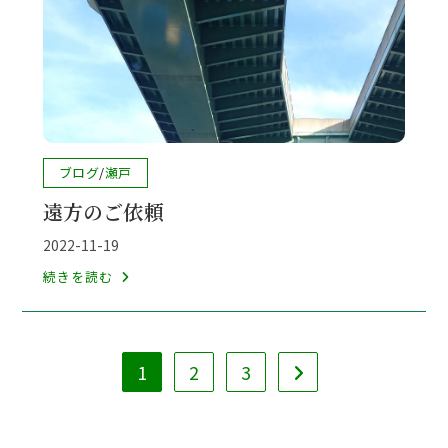
ﾌﾞ
提
案
力
UP
勉
強
投
ブログ
/
瀬戸
会
稿
遠方のご依頼
カ
テ
投
2022-11-19
ゴ
稿
遠
続きを読む
リ
公
方
ー:
開
の
日:
ご
1
2
3
依
次のページへ
頼