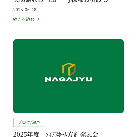
カ
テ
投
2025-06-18
ゴ
稿
笑
続きを読む
リ
公
顔
ー:
開
溢
日:
れ
る
門
出
～
J
様
邸
お
引
渡
投
ブログ
/
瀬戸
し
稿
2025年度 ﾌｨｱｽﾎｰﾑ方針発表会
カ
～