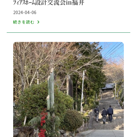
ﾌｨｱｽﾎｰﾑ設計交流会in福井
カ
テ
投
2024-04-06
ゴ
稿
ﾌ
続きを読む
リ
公
ｨ
ー:
開
ｱ
日:
ｽ
ﾎ
ｰ
ﾑ
設
計
交
流
会
in
福
井