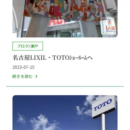
投
ブログ
/
瀬戸
稿
名古屋LIXIL・TOTOｼｮｰﾙｰﾑへ
カ
テ
投
2023-07-15
ゴ
稿
名
続きを読む
リ
公
古
ー:
開
屋
日:
LIXIL・
TOTO
ｼ
ｮ
ｰ