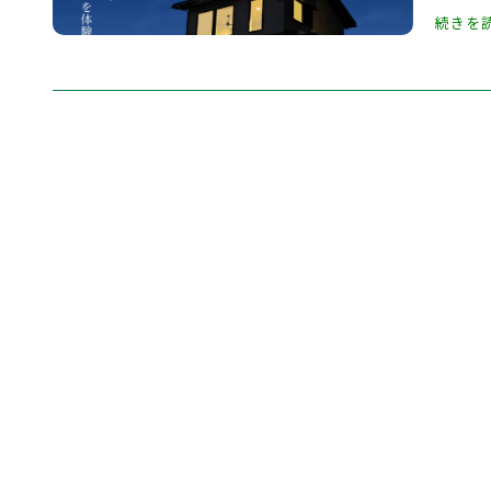
公
続きを
開
日: