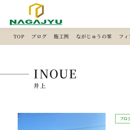
コ
ン
テ
ン
ツ
TOP
ブログ
施工例
ながじゅうの家
フィ
へ
ス
キ
ッ
INOUE
プ
井上
投
ブロ
稿