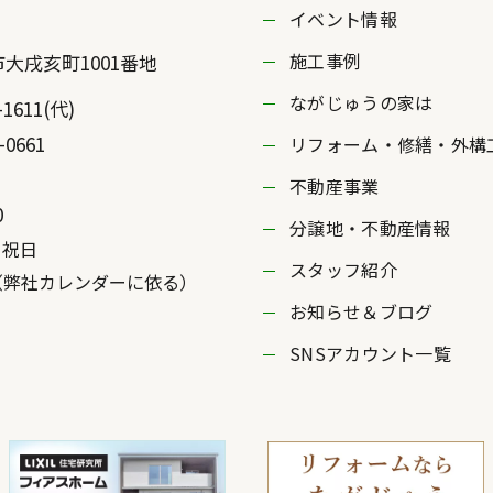
イベント情報
施工事例
市
大戌亥町1001番地
ながじゅうの家は
-1611
(代)
-0661
リフォーム・修繕・外構
不動産事業
0
分譲地・不動産情報
・祝日
スタッフ紹介
社カレンダーに依る）
お知らせ＆ブログ
SNSアカウント一覧