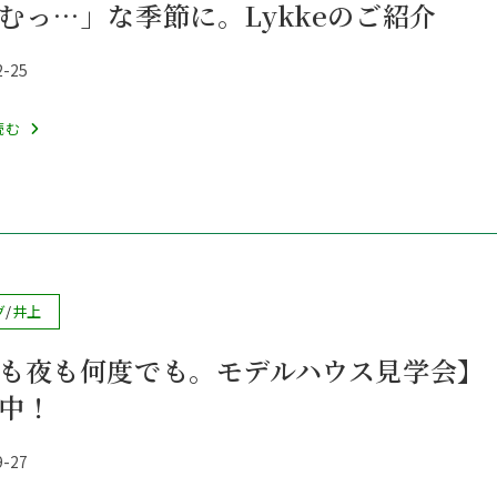
むっ…」な季節に。Lykkeのご紹介
の
2-25
検
「さ
読む
む
索
っ…」
な
季
を
節
に。
ト
グ
/
井上
Lykke
の
も夜も何度でも。モデルハウス見学会】
グ
ご
中！
紹
介
ル
9-27