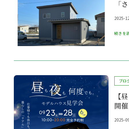
「さ
カ
テ
投
2025-1
ゴ
稿
リ
公
続きを
ー:
開
日:
投
ブロ
稿
【昼
カ
開催
テ
ゴ
リ
投
2025-0
ー:
稿