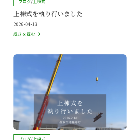
投
ブログ
/
上棟式
り
稿
上棟式を執り行いました
カ
行
テ
投
い
2026-04-13
ゴ
稿
上
ま
続きを読む
リ
公
棟
し
ー:
開
式
た
日:
を
執
り
行
い
ま
し
た
投
ブログ
/
上棟式