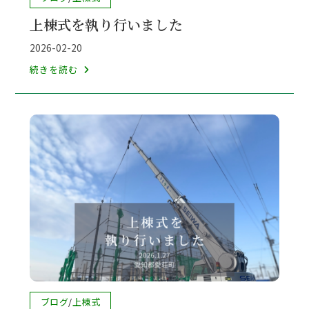
稿
上棟式を執り行いました
カ
テ
投
2026-02-20
ゴ
稿
上
続きを読む
リ
公
棟
ー:
開
式
日:
を
執
り
行
い
ま
し
た
投
ブログ
/
上棟式