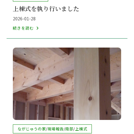
稿
上棟式を執り行いました
カ
テ
投
2026-01-28
ゴ
稿
上
続きを読む
リ
公
棟
ー:
開
式
日:
を
執
り
行
い
ま
し
た
投
ながじゅうの家
/
現場報告
/
南部
/
上棟式