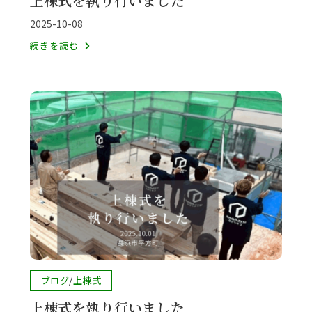
上棟式を執り行いました
カ
テ
投
2025-10-08
ゴ
稿
上
続きを読む
リ
公
棟
ー:
開
式
日:
を
執
り
行
い
ま
し
た
投
ブログ
/
上棟式
稿
上棟式を執り行いました
カ