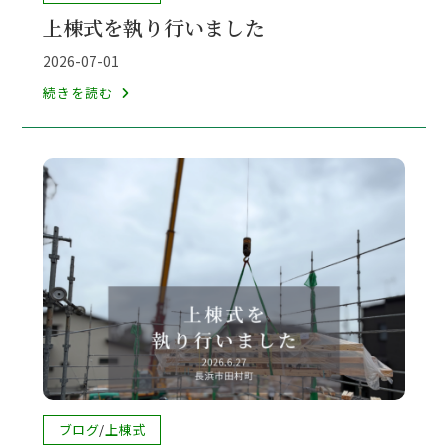
稿
上棟式を執り行いました
カ
テ
投
2026-07-01
ゴ
稿
上
続きを読む
リ
公
棟
ー:
開
式
日:
を
執
り
行
い
ま
し
た
投
ブログ
/
上棟式