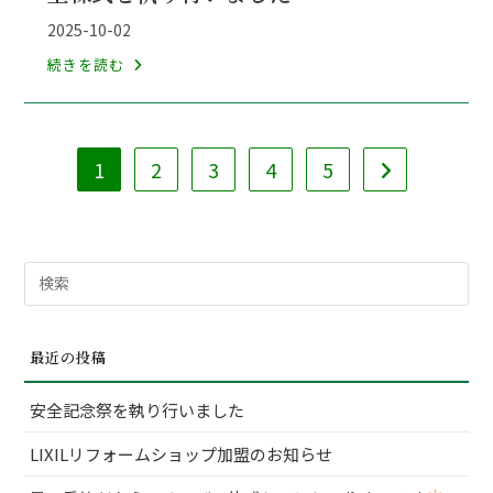
テ
投
2025-10-02
ゴ
稿
上
続きを読む
リ
公
棟
ー:
開
式
日:
を
1
2
3
4
5
執
次のページへ
り
行
い
検
ま
索
し
対
た
最近の投稿
象:
安全記念祭を執り行いました
LIXILリフォームショップ加盟のお知らせ