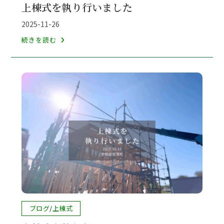
上棟式を執り行いました
カ
テ
投
2025-11-26
ゴ
稿
上
続きを読む
リ
公
棟
ー:
開
式
日:
を
執
り
行
い
ま
し
た
投
ブログ
/
上棟式
稿