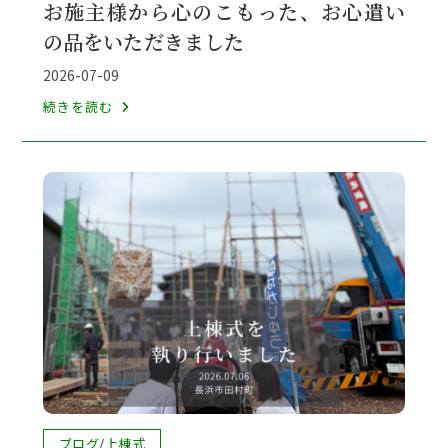
お施主様から心のこもった、お心遣い
カ
の品をいただきました
テ
ゴ
投
2026-07-09
リ
稿
お
続きを読む
ー:
公
施
開
主
日:
様
か
ら
心
の
こ
も
っ
た、
お
心
投
ブログ
/
上棟式