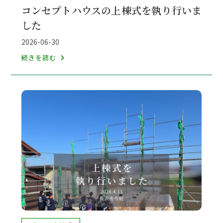
稿
コンセプトハウスの上棟式を執り行いま
カ
した
テ
ゴ
投
2026-06-30
リ
稿
コ
続きを読む
ー:
公
ン
開
セ
日:
プ
ト
ハ
ウ
ス
の
上
棟
式
を
執