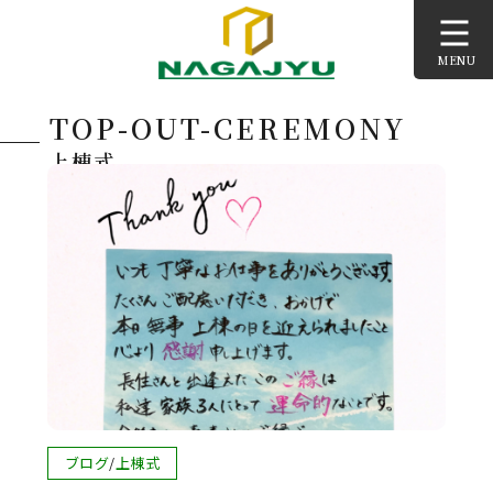
コ
ン
MENU
テ
ン
TOP-OUT-CEREMONY
ツ
へ
上棟式
ス
キ
ッ
プ
投
ブログ
/
上棟式
稿