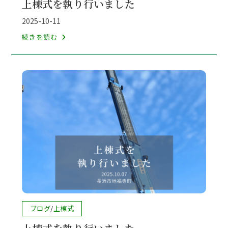
上棟式を執り行いました
カ
テ
投
2025-10-11
ゴ
稿
上
続きを読む
リ
公
棟
ー:
開
式
日:
を
執
り
行
い
ま
し
た
投
ブログ
/
上棟式
稿