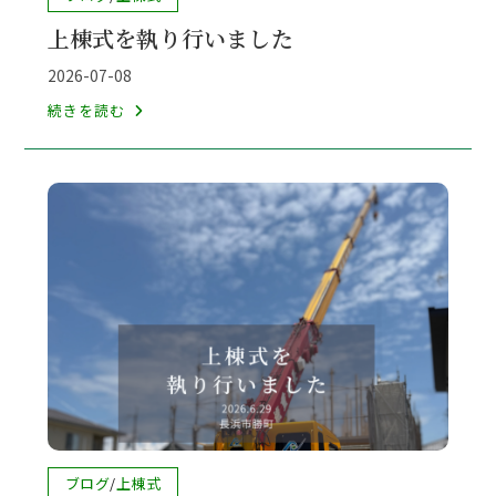
遣
稿
上棟式を執り行いました
カ
い
テ
投
の
2026-07-08
ゴ
稿
上
品
続きを読む
リ
公
棟
を
ー:
開
式
い
日:
を
た
執
だ
り
き
行
ま
い
し
ま
た
し
た
投
ブログ
/
上棟式