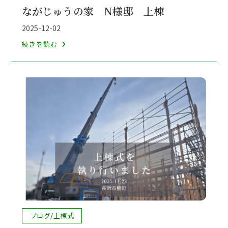
稿
ながじゅうの家 N様邸 上棟
カ
テ
投
2025-12-02
ゴ
稿
な
続きを読む
リ
公
が
ー:
開
じ
日:
ゅ
う
の
家
N
様
邸
上
棟
投
ブログ
/
上棟式
稿