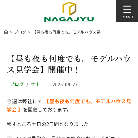
コ
ン
MENU
テ
ン
>
ブログ
>
【昼も夜も何度でも。モデルハウス見学会】開催中！
>
ツ
へ
ス
【昼も夜も何度でも。モデルハウ
キ
ス見学会】開催中！
ッ
プ
投
ブログ
/
井上
投
2025-09-27
稿
稿
カ
公
今週は弊社にて
【
昼も夜も何度でも。モデルハウス見
テ
開
ゴ
日:
学会
】
を開催しております。
リ
ー:
残すところ土日の2日間となりました。