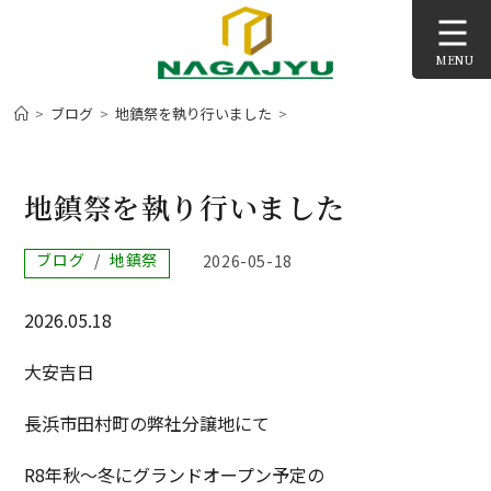
コ
ン
MENU
テ
ン
>
ブログ
>
地鎮祭を執り行いました
>
ツ
へ
ス
地鎮祭を執り行いました
キ
ッ
投
ブログ
/
地鎮祭
投
2026-05-18
プ
稿
稿
カ
公
2026.05.18
テ
開
ゴ
日:
リ
大安吉日
ー:
長浜市田村町の弊社分譲地にて
R8年秋～冬にグランドオープン予定の