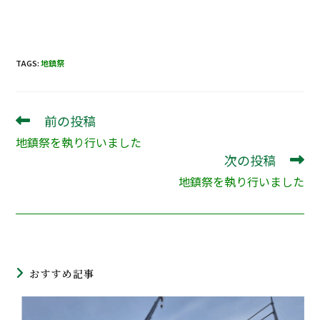
TAGS:
地鎮祭
前の投稿
そ
の
地鎮祭を執り行いました
他
次の投稿
の
記
地鎮祭を執り行いました
事
を
読
む
おすすめ記事