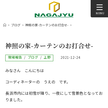
コ
ン
MENU
テ
ン
>
ブログ
>
神照の家-カーテンのお打合せ-
>
ツ
へ
ス
神照の家-カーテンのお打合せ-
キ
ッ
投
現場報告
/
ブログ
/
上野
投
2021-12-24
プ
稿
稿
カ
公
みなさん こんにちは
テ
開
ゴ
日:
リ
コーディネーターの うえの です。
ー:
長浜市内には初雪が降り、一夜にして雪景色となってお
りました。