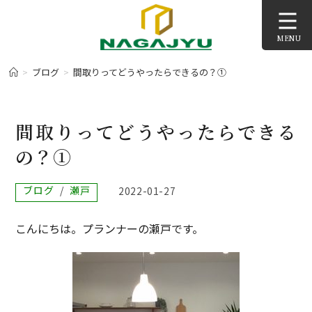
コ
ン
MENU
テ
ン
>
ブログ
>
間取りってどうやったらできるの？①
>
ツ
へ
ス
間取りってどうやったらできる
キ
の？①
ッ
プ
投
ブログ
/
瀬戸
投
2022-01-27
稿
稿
カ
公
こんにちは。プランナーの瀬戸です。
テ
開
ゴ
日:
リ
ー: