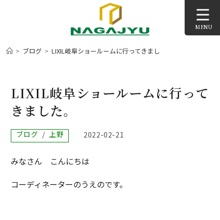
コ
ン
MENU
テ
ン
>
ブログ
>
LIXIL岐阜ショールームに行ってきました。
>
ツ
へ
ス
LIXIL岐阜ショールームに行って
キ
きました。
ッ
プ
投
ブログ
/
上野
投
2022-02-21
稿
稿
カ
公
みなさん こんにちは
テ
開
ゴ
日:
リ
コーディネーターのうえのです。
ー: