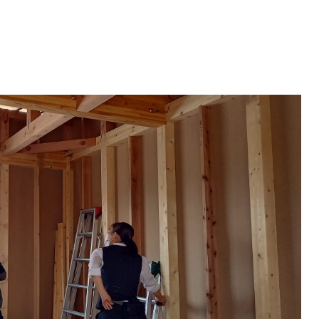
の
検
索
を
ト
グ
ル