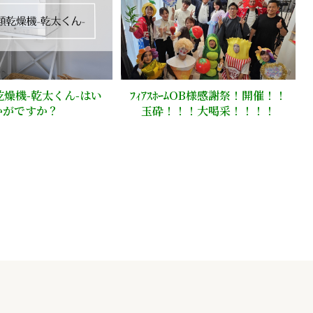
燥機-乾太くん-はい
ﾌｨｱｽﾎｰﾑOB様感謝祭！開催！！
かがですか？
玉砕！！！大喝采！！！！