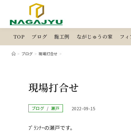
コ
ン
テ
ン
ツ
TOP
ブログ
施工例
ながじゅうの家
フィ
へ
ス
>
ブログ
>
現場打合せ
>
キ
ッ
プ
現場打合せ
投
ブログ
/
瀬戸
投
2022-09-15
稿
稿
カ
公
テ
開
ﾌﾟﾗﾝﾅｰの瀬戸です。
ゴ
日: