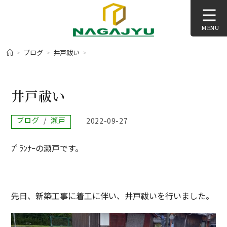
コ
ン
MENU
テ
ン
>
ブログ
>
井戸祓い
>
ツ
へ
ス
井戸祓い
キ
ッ
投
ブログ
/
瀬戸
投
2022-09-27
プ
稿
稿
カ
公
ﾌﾟﾗﾝﾅｰの瀬戸です。
テ
開
ゴ
日:
リ
ー:
先日、新築工事に着工に伴い、井戸祓いを行いました。