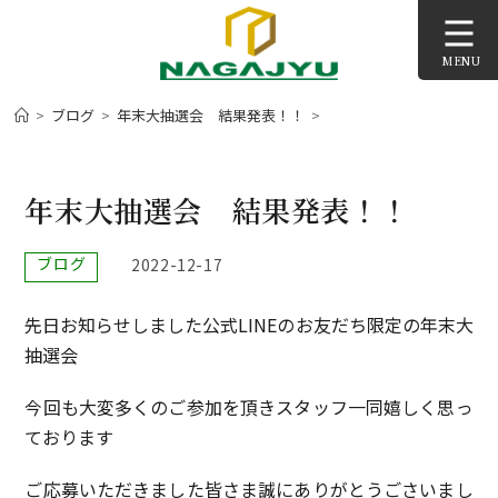
コ
ン
MENU
テ
ン
>
ブログ
>
年末大抽選会 結果発表！！
>
ツ
へ
ス
年末大抽選会 結果発表！！
キ
ッ
投
ブログ
投
2022-12-17
プ
稿
稿
カ
公
先日お知らせしました公式LINEのお友だち限定の年末大
テ
開
ゴ
日:
抽選会
リ
ー:
今回も大変多くのご参加を頂きスタッフ一同嬉しく思っ
ております
ご応募いただきました皆さま誠にありがとうごさいまし