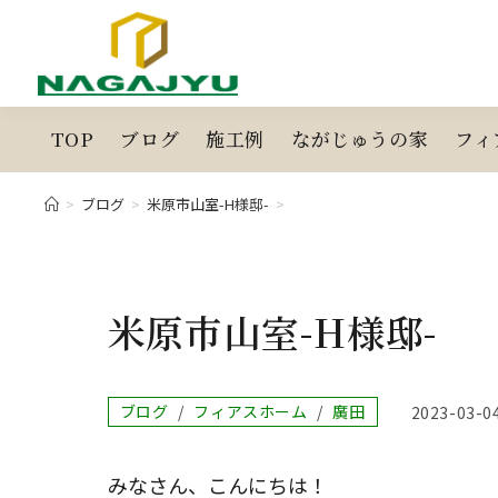
コ
ン
テ
ン
ツ
TOP
ブログ
施工例
ながじゅうの家
フィ
へ
ス
>
ブログ
>
米原市山室-H様邸-
>
キ
ッ
プ
米原市山室-H様邸-
投
ブログ
/
フィアスホーム
/
廣田
投
2023-03-0
稿
稿
カ
公
テ
開
みなさん、こんにちは！
ゴ
日: