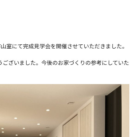
の
検
原市山室にて完成見学会を開催させていただきました。
索
うございました。今後のお家づくりの参考にしていた
を
ト
グ
ル