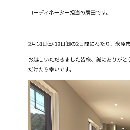
リ
ー:
コーディネーター担当の廣田です。
2月18日㈯-19日㈰の2日間にわたり、米
お越しいただきました皆様、誠にありがと
だけたら幸いです。