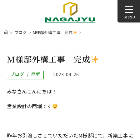
コ
ン
MENU
テ
ン
>
ブログ
>
M様邸外構工事 完成
>
ツ
へ
ス
M様邸外構工事 完成
キ
ッ
投
ブログ
/
西堀
投
2023-04-26
プ
稿
稿
カ
公
みなさんこんにちは！
テ
開
ゴ
日:
リ
営業設計の西堀です
ー:
昨年お引渡しさせていただいたM様邸にて、新築工事に