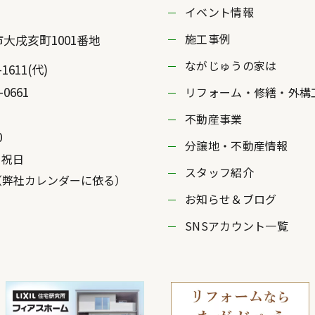
イベント情報
施工事例
市
大戌亥町1001番地
ながじゅうの家は
-1611
(代)
-0661
リフォーム・修繕・外構
不動産事業
0
分譲地・不動産情報
・祝日
スタッフ紹介
社カレンダーに依る）
お知らせ＆ブログ
SNSアカウント一覧