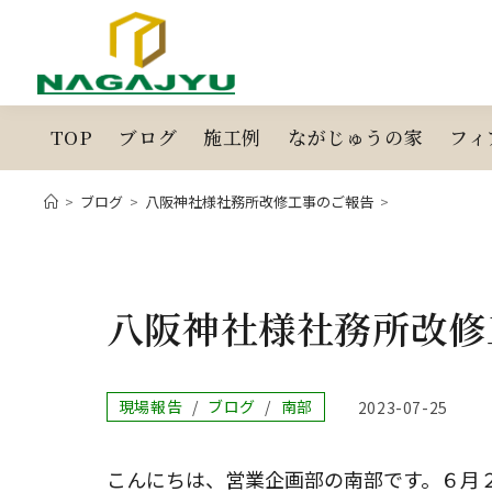
コ
ン
テ
ン
ツ
TOP
ブログ
施工例
ながじゅうの家
フィ
へ
ス
>
ブログ
>
八阪神社様社務所改修工事のご報告
>
キ
ッ
プ
八阪神社様社務所改修
投
現場報告
/
ブログ
/
南部
投
2023-07-25
稿
稿
カ
公
テ
開
こんにちは、営業企画部の南部です。６月
ゴ
日: