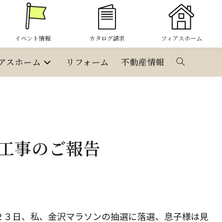
イベント情報
カタログ請求
フィアスホーム
アスホーム
リフォーム
不動産情報
ウ
ェ
ブ
工事のご報告
サ
イ
ト
２３日、私、金沢マラソンの抽選に落選、息子様は見