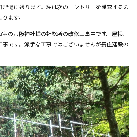
日記憶に残ります。私は次のエントリーを模索するの
の
走ります。
検
山室の八阪神社様の社務所の改修工事中です。屋根、
工事です。派手な工事ではございませんが長住建設の
索
を
ト
グ
ル