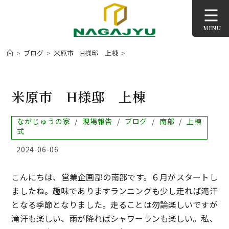
コ
ン
MENU
テ
ン
>
ブログ
>
米原市 H様邸 上棟
>
ツ
へ
ス
米原市 H様邸 上棟
キ
ッ
投
ながじゅうの家
/
現場報告
/
ブログ
/
南部
/
上棟
プ
稿
式
カ
投
2024-06-06
テ
稿
ゴ
公
リ
こんにちは、営業企画部の南部です。６月がスタートし
開
ー:
日:
ましたね。趣味でありますランニングも少し走れば滝汗
となる季節となりました。走ることは勿論楽しいですが
滝汗も楽しい、雨が降ればシャワーランも楽しい。私、