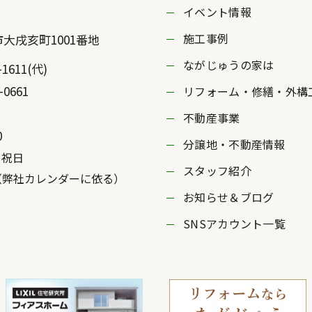
イベント情報
施工事例
市
大戌亥町1001番地
ながじゅうの家は
-1611
(代)
-0661
リフォーム・修繕・外構
不動産事業
0
分譲地・不動産情報
・祝日
スタッフ紹介
社カレンダーに依る）
お知らせ＆ブログ
SNSアカウント一覧