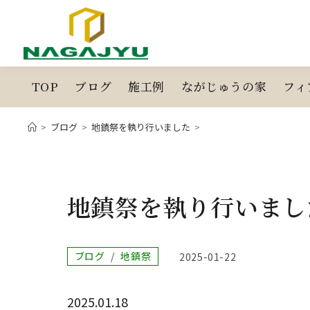
コ
ン
テ
ン
ツ
TOP
ブログ
施工例
ながじゅうの家
フィ
へ
ス
>
ブログ
>
地鎮祭を執り行いました
>
キ
ッ
プ
地鎮祭を執り行いまし
投
ブログ
/
地鎮祭
投
2025-01-22
稿
稿
カ
公
テ
開
2025.01.18
ゴ
日: