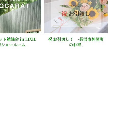
ト勉強会 in LIXIL
祝 お引渡し！ -長浜市神照町
津ショールーム
のお家-