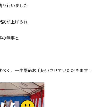
執り行いました
の
祝詞が上げられ
検
事の無事と
索
。
を
ト
すべく、
一生懸命お手伝いさせていただきます！
グ
ル