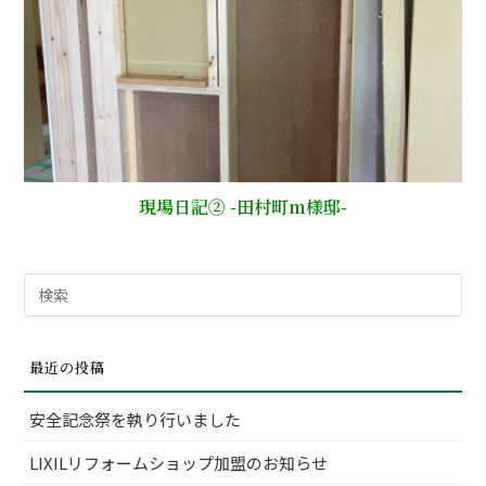
現場日記② -田村町m様邸-
検
索
対
最近の投稿
象:
安全記念祭を執り行いました
LIXILリフォームショップ加盟のお知らせ