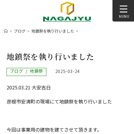
コ
ン
MENU
テ
ン
>
ブログ
>
地鎮祭を執り行いました
>
ツ
へ
ス
地鎮祭を執り行いました
キ
ッ
投
ブログ
/
地鎮祭
投
2025-03-24
プ
稿
稿
カ
公
2025.03.21 大安吉日
テ
開
ゴ
日:
リ
彦根市安清町の現場にて地鎮祭を執り行いました
ー:
今回は事業用の建物を建てさせて頂きます。