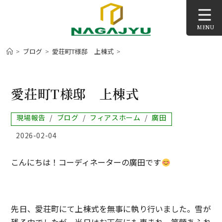
コ
ン
MENU
テ
ン
>
ブログ
>
愛荘町T様邸 上棟式
>
ツ
へ
ス
愛荘町T様邸 上棟式
キ
ッ
投
現場報告
/
ブログ
/
フィアスホーム
/
廣田
プ
稿
投
2026-02-04
カ
稿
テ
公
ゴ
こんにちは！コーディネーターの廣田です
開
リ
日:
ー:
先日、愛荘町にて上棟式を無事に執り行いました。雪が