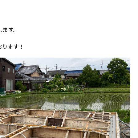
の
します。
検
おります！
索
を
ト
グ
ル