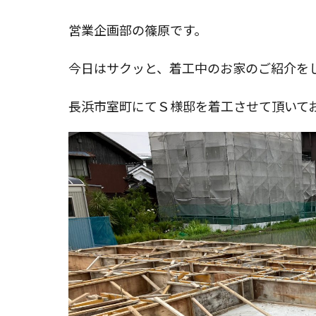
リ
ー:
営業企画部の篠原です。
今日はサクッと、着工中のお家のご紹介を
長浜市室町にてＳ様邸を着工させて頂いて