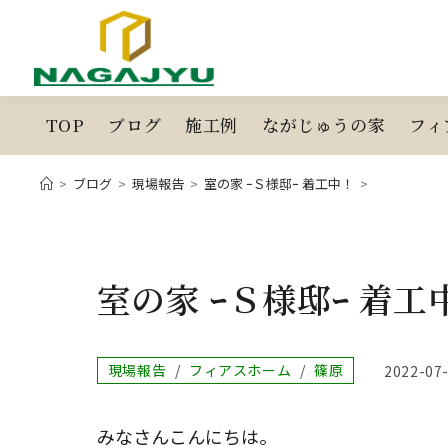
コ
ン
テ
ン
ツ
TOP
ブログ
施工例
ながじゅうの家
フィ
へ
ス
>
ブログ
>
現場報告
>
室の家 ｰＳ様邸ｰ 着工中！
>
キ
ッ
プ
室の家 ｰＳ様邸ｰ 着工
投
現場報告
/
フィアスホーム
/
篠原
投
2022-07
稿
稿
カ
公
テ
開
みなさんこんにちは。
ゴ
日: