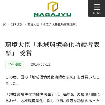
コ
ン
MENU
テ
ン
>
CSR活動
>
環境大臣「地域環境美化功績者表彰」 受賞
>
ツ
へ
ス
環境大臣「地域環境美化功績者表
キ
彰」 受賞
ッ
プ
投
CSR活動
投
2014-06-11
稿
稿
カ
公
この度、国の「地域環境美化功績者表彰」を受賞いたし
テ
開
ゴ
日:
ました。
リ
ー:
「地域環境美化功績者表彰」は、毎年6月の環境月間に
あわせ、地域環境美化に関して特に顕著な功績のあった