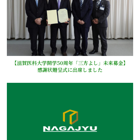
【滋賀医科大学開学50周年「三方よし」未来募金】
感謝状贈呈式に出席しました