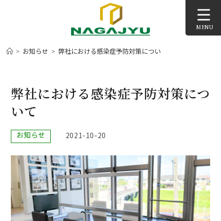
コ
ン
MENU
テ
ン
>
お知らせ
>
弊社における感染症予防対策について
>
ツ
へ
ス
弊社における感染症予防対策につ
キ
いて
ッ
プ
投
お知らせ
投
2021-10-20
稿
稿
カ
公
テ
開
ゴ
日:
リ
ー: