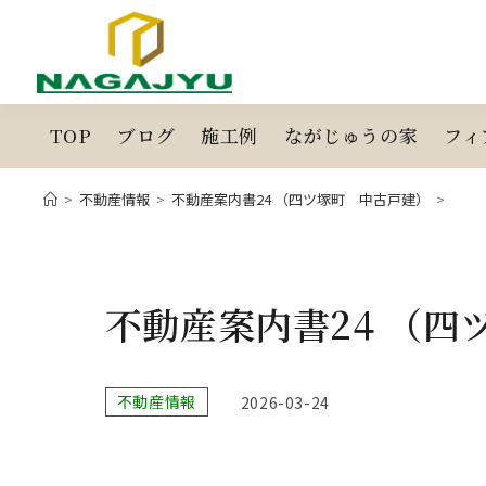
コ
ン
テ
ン
ツ
TOP
ブログ
施工例
ながじゅうの家
フィ
へ
ス
>
不動産情報
>
不動産案内書24 （四ツ塚町 中古戸建）
>
キ
ッ
プ
不動産案内書24 （
投
不動産情報
投
2026-03-24
稿
稿
カ
公
テ
開
ゴ
日: