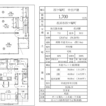
の
検
索
を
ト
グ
ル