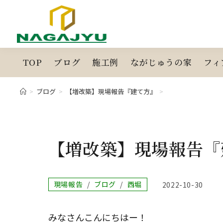
コ
ン
テ
ン
ツ
TOP
ブログ
施工例
ながじゅうの家
フィ
へ
ス
>
ブログ
>
【増改築】現場報告『建て方』
>
キ
ッ
プ
【増改築】現場報告『
投
現場報告
/
ブログ
/
西堀
投
2022-10-30
稿
稿
カ
公
テ
開
みなさんこんにちはー！
ゴ
日: