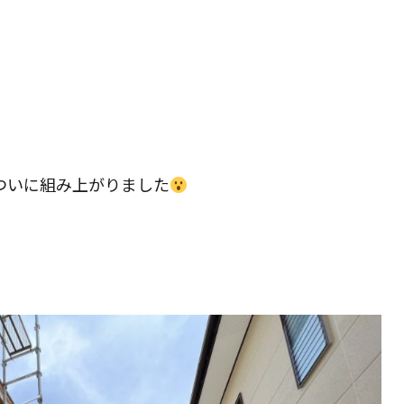
の
検
索
ついに組み上がりました
を
ト
グ
ル