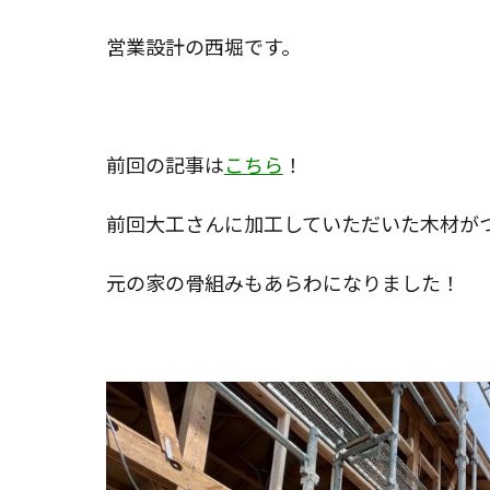
リ
ー:
営業設計の西堀です。
前回の記事は
こちら
！
前回大工さんに加工していただいた木材が
元の家の骨組みもあらわになりました！