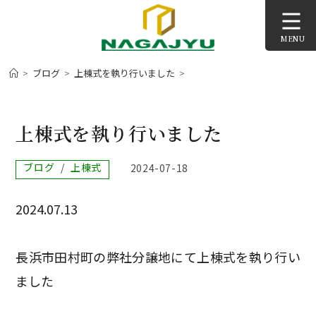
コ
ン
MENU
テ
ン
>
ブログ
>
上棟式を執り行いました
>
ツ
へ
ス
上棟式を執り行いました
キ
ッ
投
ブログ
/
上棟式
投
2024-07-18
プ
稿
稿
カ
公
⁡2024.07.13
テ
開
ゴ
日:
リ
ー:
長浜市田村町の弊社分譲地にて
上棟式を執り行い
ました