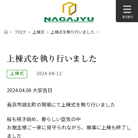
コ
ン
MENU
テ
ン
>
ブログ
>
上棟式
>
上棟式を執り行いました
>
ツ
へ
ス
上棟式を執り行いました
キ
ッ
投
上棟式
投
2024-04-12
プ
稿
稿
カ
公
⁡2024.04.06 大安吉日
テ
開
ゴ
日:
リ
長浜市湖北町の現場にて上棟式を執り行いました
ー:
桜も咲き始め、春らしい空気の中
お施主様ご一家に見守られながら、無事に上棟も終了し
ました