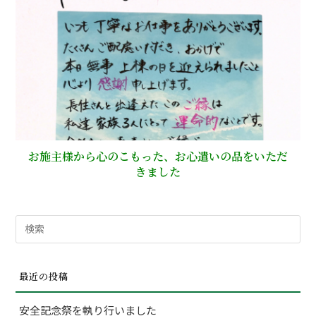
お施主様から心のこもった、お心遣いの品をいただ
きました
検
索
対
最近の投稿
象:
安全記念祭を執り行いました