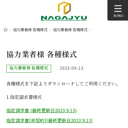
コ
ン
MENU
テ
ン
>
協力業者様 各種様式
>
協力業者様 各種様式
>
ツ
へ
ス
協力業者様 各種様式
キ
ッ
投
協力業者様 各種様式
投
2023-09-13
プ
稿
稿
カ
公
各種様式を下記よりダウンロードしてご利用ください。
テ
開
ゴ
日:
リ
1.指定請求書様式
ー:
指定請求書 (最終更新日2023.9.13)
指定請求書[非契約](最終更新日2023.9.13)