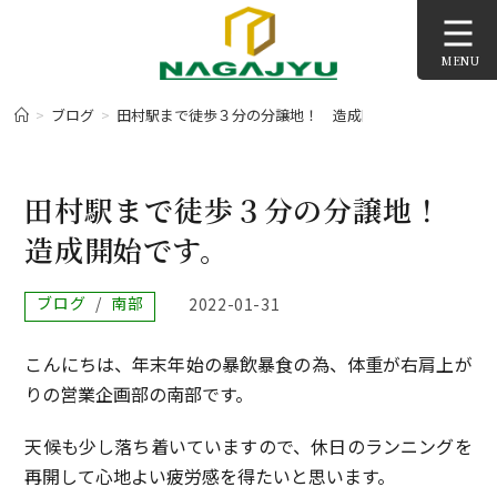
コ
ン
MENU
テ
ン
>
ブログ
>
田村駅まで徒歩３分の分譲地！ 造成開始です。
>
ツ
へ
ス
田村駅まで徒歩３分の分譲地！
キ
造成開始です。
ッ
プ
投
ブログ
/
南部
投
2022-01-31
稿
稿
カ
公
こんにちは、年末年始の暴飲暴食の為、体重が右肩上が
テ
開
ゴ
日:
りの営業企画部の南部です。
リ
ー:
天候も少し落ち着いていますので、休日のランニングを
再開して心地よい疲労感を得たいと思います。